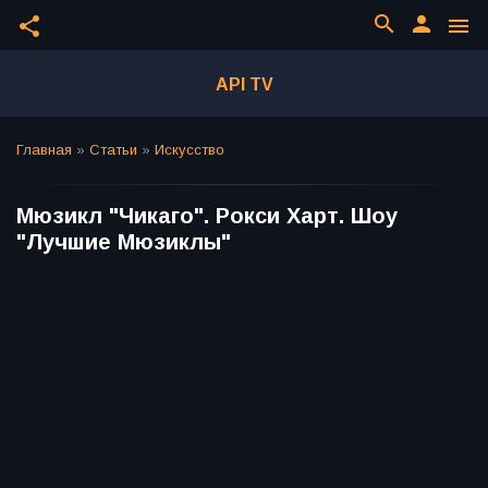
search
person
share
menu
API TV
Главная
»
Статьи
»
Искусство
Мюзикл "Чикаго". Рокси Харт. Шоу
"Лучшие Мюзиклы"