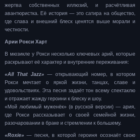
жертва собственных иллюзий, и расчётливая
авантюристка. Её история — это сатира на общество,
где слава и внешний блеск ценятся выше морали и
честности.
Арии Рокси Харт
В мюзикле у Рокси несколько ключевых арий, которые
раскрывают её характер и внутренние переживания:
«All That Jazz»
— открывающий номер, в котором
Рокси мечтает о яркой жизни, танцах, славе и
удовольствиях. Эта песня задаёт тон всему спектаклю
и отражает жажду героини к блеску и шоу.
«Мой любимый муженёк» (в русской версии) — ария,
где Рокси рассказывает о своей семейной жизни,
разочаровании в браке и стремлении к большему.
«Roxie»
— песня, в которой героиня осознаёт свою