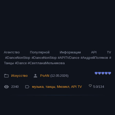
Агентство Популярной Информации API TV
#DanceNonStop #DanceNonStop #APITVDance #АндрейПоляков #
Танцы #Dance #СветланаМельникова
Искусство
PoAN
(12.05.2026)
2340
музыка
,
танцы
,
Мюзикл
,
API TV
5.0
/
134