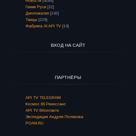
Новости
[4285]
Гении Руси
[22]
Дипломатия
[242]
Танцы
[229]
Фабрика AI API TV
[19]
ВХОД НА САЙТ
ПАРТНЁРЫ
API TV TELEGRAM
Космос 65 Ренессанс
API TV ВКонтакте
Экспедиция Андрея Полякова
POAN.RU