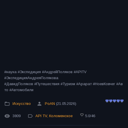
#наука #Экспедиция #АндрейПоляков #APITV
#ЭкспедицияАндреяПолякова
#ДавидПоляков #Путешествия #Туризм #Арарат #НоевКовчег #Ав
то #Автомобили
Искусство
PoAN
(21.05.2026)
3809
API TV
,
Коломенское
5.0
/
46