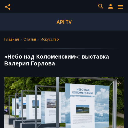
search
person
share
menu
API TV
Главная
»
Статьи
»
Искусство
«Небо над Коломенским»: выставка
Валерия Горлова