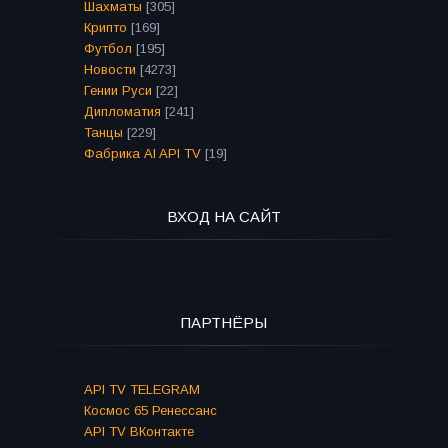
Шахматы
[305]
Крипто
[169]
Футбол
[195]
Новости
[4273]
Гении Руси
[22]
Дипломатия
[241]
Танцы
[229]
Фабрика AI API TV
[19]
ВХОД НА САЙТ
ПАРТНЁРЫ
API TV TELEGRAM
Космос 65 Ренессанс
API TV ВКонтакте