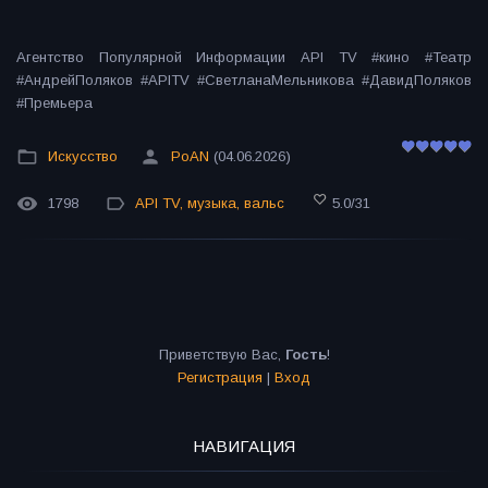
Агентство Популярной Информации API TV #кино #Театр
#АндрейПоляков #APITV #СветланаМельникова #ДавидПоляков
#Премьера
Искусство
PoAN
(04.06.2026)
1798
API TV
,
музыка
,
вальс
5.0
/
31
Приветствую Вас
,
Гость
!
Регистрация
|
Вход
НАВИГАЦИЯ