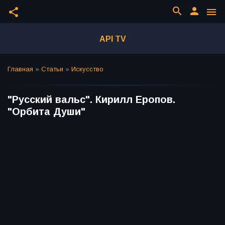
search
person
share
menu
API TV
Главная
»
Статьи
»
Искусство
"Русский вальс". Кирилл Еропов.
"Орбита Души"