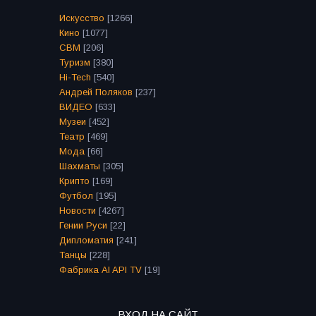
Искусство
[1266]
Кино
[1077]
СВМ
[206]
Туризм
[380]
Hi-Tech
[540]
Андрей Поляков
[237]
ВИДЕО
[633]
Музеи
[452]
Театр
[469]
Мода
[66]
Шахматы
[305]
Крипто
[169]
Футбол
[195]
Новости
[4267]
Гении Руси
[22]
Дипломатия
[241]
Танцы
[228]
Фабрика AI API TV
[19]
ВХОД НА САЙТ