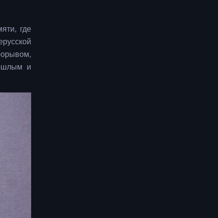
яти, где
ерусской
рорывом,
рошлым и