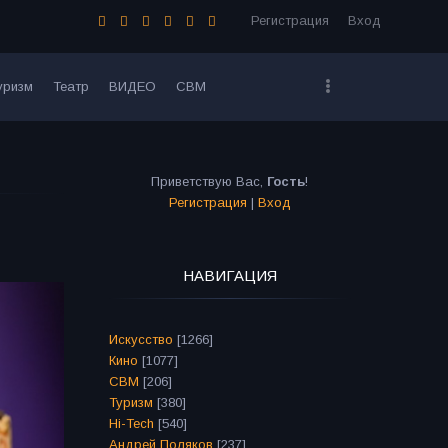
Регистрация
Вход
уризм
Театр
ВИДЕО
СВМ
Приветствую Вас
,
Гость
!
Регистрация
|
Вход
НАВИГАЦИЯ
Искусство
[1266]
Кино
[1077]
СВМ
[206]
Туризм
[380]
Hi-Tech
[540]
Андрей Поляков
[237]