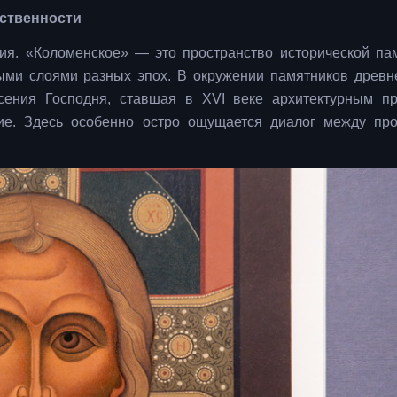
мственности
ия. «Коломенское» — это пространство исторической пам
ными слоями разных эпох. В окружении памятников древн
сения Господня, ставшая в XVI веке архитектурным п
ние. Здесь особенно остро ощущается диалог между п