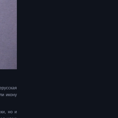
ерусская
ли икону
ки, но и