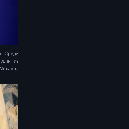
я. Среди
туции из
 Михаила