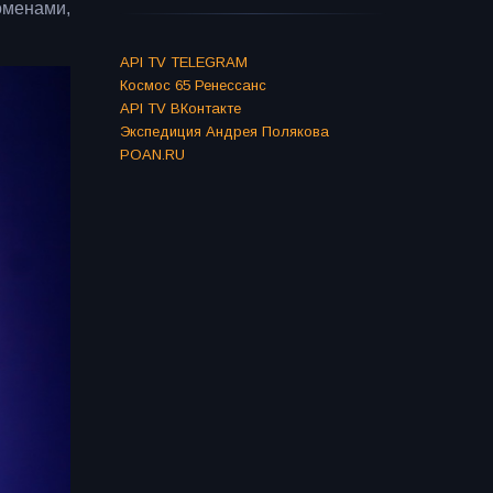
оменами,
API TV TELEGRAM
Космос 65 Ренессанс
API TV ВКонтакте
Экспедиция Андрея Полякова
POAN.RU