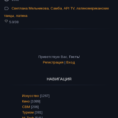
Светлана Мельникова
,
Самба
,
API TV
,
латиномериканские
танцы
,
латина
5.0
/
38
Приветствую Вас
,
Гость
!
Регистрация
|
Вход
НАВИГАЦИЯ
Искусство
[1267]
Кино
[1089]
СВМ
[206]
Туризм
[381]
Hi-Tech
[541]