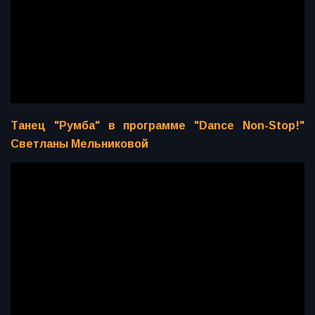
Танец "Румба" в программе "Dance Non-Stop!"
Светланы Мельниковой