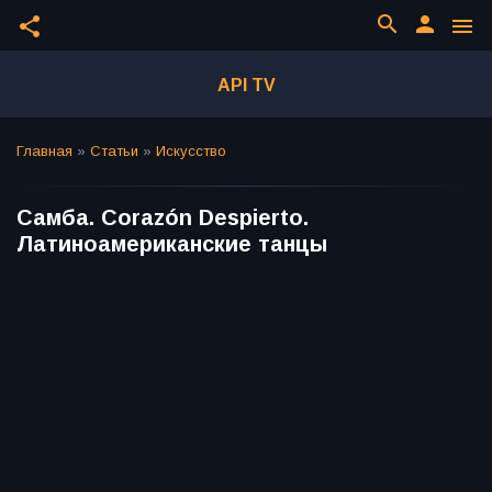
search
person
share
menu
API TV
Главная
»
Статьи
»
Искусство
Самба. Corazón Despierto.
Латиноамериканские танцы