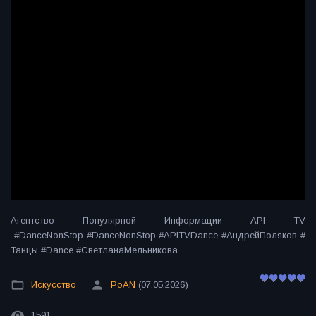
Агентство Популярной Информации API TV
#DanceNonStop #DanceNonStop #APITVDance #АндрейПоляков #
Танцы #Dance #СветланаМельникова
Искусство
PoAN
(07.05.2026)
1591