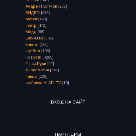
Андрей Поляков
[237]
ВИДЕО
[633]
Музеи
[453]
Театр
[472]
Мода
[66]
Шахматы
[306]
Крипто
[169]
Футбол
[195]
Новости
[4285]
Гении Руси
[22]
Дипломатия
[242]
Танцы
[229]
Фабрика AI API TV
[19]
ВХОД НА САЙТ
ПАРТНЁРЫ