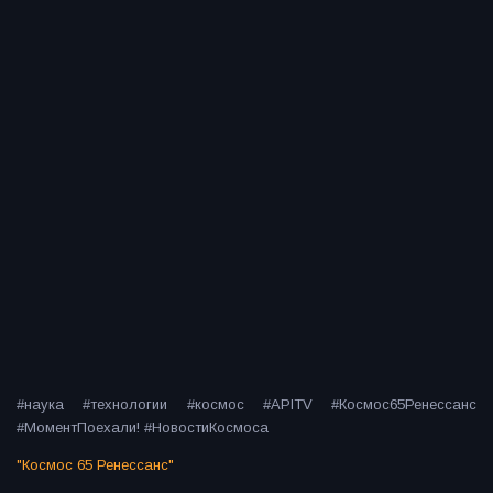
#наука #технологии #космос #APITV #Космос65Ренессанс
#МоментПоехали! #НовостиКосмоса
"Космос 65 Ренессанс"