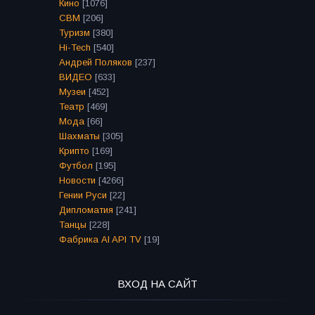
Кино
[1076]
СВМ
[206]
Туризм
[380]
Hi-Tech
[540]
Андрей Поляков
[237]
ВИДЕО
[633]
Музеи
[452]
Театр
[469]
Мода
[66]
Шахматы
[305]
Крипто
[169]
Футбол
[195]
Новости
[4266]
Гении Руси
[22]
Дипломатия
[241]
Танцы
[228]
Фабрика AI API TV
[19]
ВХОД НА САЙТ