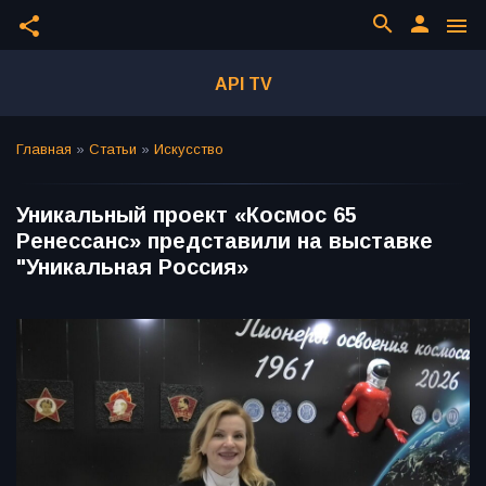
search
person
share
menu
API TV
Главная
»
Статьи
»
Искусство
Уникальный проект «Космос 65
Ренессанс» представили на выставке
"Уникальная Россия»