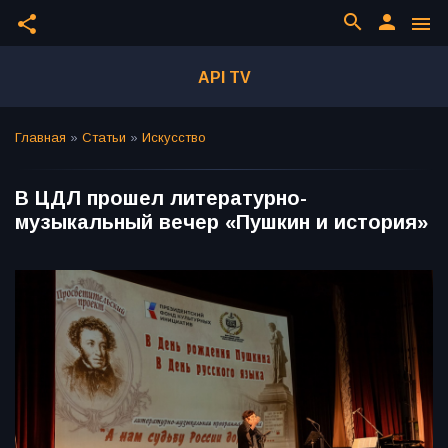
search
person
share
menu
API TV
Главная
»
Статьи
»
Искусство
В ЦДЛ прошел литературно-
музыкальный вечер «Пушкин и история»