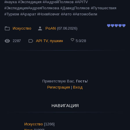
#наука #Экспедиция #АндрейПоляков #APITV
#ЭкспедицияАндреяПолякова #ДавидПоляков #Путешествия
#Туризм #Арарат #НоевКовчег #Авто #Автомобили
Искусство
PoAN
(07.06.2026)
2287
API TV
,
пушкин
5.0
/
28
Приветствую Вас
,
Гость
!
Регистрация
|
Вход
НАВИГАЦИЯ
Искусство
[1266]