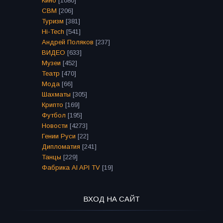
Кино
[1080]
СВМ
[206]
Туризм
[381]
Hi-Tech
[541]
Андрей Поляков
[237]
ВИДЕО
[633]
Музеи
[452]
Театр
[470]
Мода
[66]
Шахматы
[305]
Крипто
[169]
Футбол
[195]
Новости
[4273]
Гении Руси
[22]
Дипломатия
[241]
Танцы
[229]
Фабрика AI API TV
[19]
ВХОД НА САЙТ