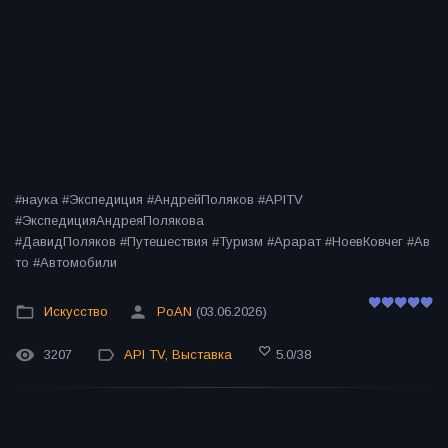
#наука #Экспедиция #АндрейПоляков #APITV
#ЭкспедицияАндреяПолякова
#ДавидПоляков #Путешествия #Туризм #Арарат #НоевКовчег #Ав
то #Автомобили
Искусство
PoAN
(03.06.2026)
3207
API TV
,
Выставка
5.0
/
38