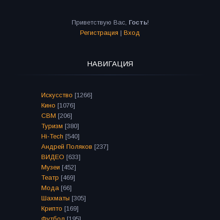
Приветствую Вас
,
Гость
!
Регистрация
|
Вход
НАВИГАЦИЯ
Искусство
[1266]
Кино
[1076]
СВМ
[206]
Туризм
[380]
Hi-Tech
[540]
Андрей Поляков
[237]
ВИДЕО
[633]
Музеи
[452]
Театр
[469]
Мода
[66]
Шахматы
[305]
Крипто
[169]
Футбол
[195]