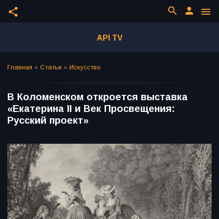
search
person
share
menu
API TV
Главная
»
Статьи
»
Искусство
В Коломенском откроется выставка
«Екатерина II и Век Просвещения:
Русский проект»