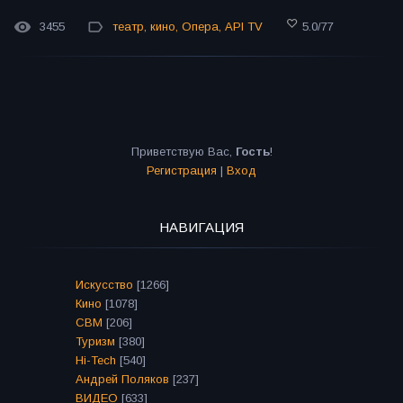
3455
театр
,
кино
,
Опера
,
API TV
5.0
/
77
Приветствую Вас
,
Гость
!
Регистрация
|
Вход
НАВИГАЦИЯ
Искусство
[1266]
Кино
[1078]
СВМ
[206]
Туризм
[380]
Hi-Tech
[540]
Андрей Поляков
[237]
ВИДЕО
[633]