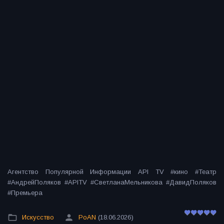
Агентство Популярной Информации API TV #кино #Театр
#АндрейПоляков #APITV #СветланаМельникова #ДавидПоляков
#Премьера
Искусство
PoAN
(18.06.2026)