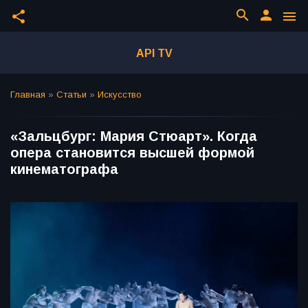
search
person
share
menu
API TV
Главная
»
Статьи
»
Искусство
«Зальцбург: Мария Стюарт». Когда
опера становится высшей формой
кинематографа