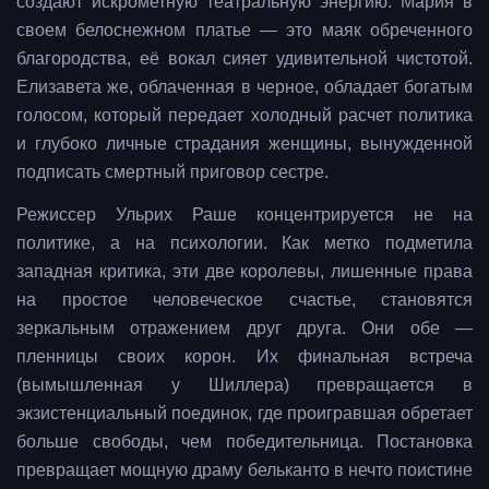
создают искрометную театральную энергию. Мария в
своем белоснежном платье — это маяк обреченного
благородства, её вокал сияет удивительной чистотой.
Елизавета же, облаченная в черное, обладает богатым
голосом, который передает холодный расчет политика
и глубоко личные страдания женщины, вынужденной
подписать смертный приговор сестре.
Режиссер Ульрих Раше концентрируется не на
политике, а на психологии. Как метко подметила
западная критика, эти две королевы, лишенные права
на простое человеческое счастье, становятся
зеркальным отражением друг друга. Они обе —
пленницы своих корон. Их финальная встреча
(вымышленная у Шиллера) превращается в
экзистенциальный поединок, где проигравшая обретает
больше свободы, чем победительница. Постановка
превращает мощную драму бельканто в нечто поистине