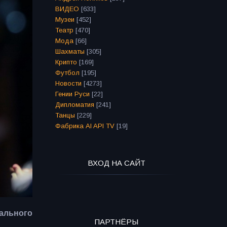
ВИДЕО
[633]
Музеи
[452]
Театр
[470]
Мода
[66]
Шахматы
[305]
Крипто
[169]
Футбол
[195]
Новости
[4273]
Гении Руси
[22]
Дипломатия
[241]
Танцы
[229]
Фабрика AI API TV
[19]
ВХОД НА САЙТ
ального
ПАРТНЁРЫ