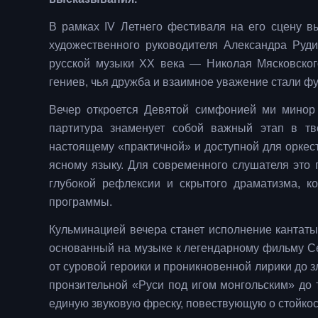
В рамках IV Летнего фестиваля на его сцену в
художественного руководителя Александра Руди
русской музыки XX века — Николая Мясковского
гениев, чья дружба и взаимное уважение стали 
Вечер откроется Девятой симфонией ми минор (
партитура знаменует собой важный этап в тв
настоящему «практичной» и доступной для оркес
ясному языку. Для современного слушателя это 
глубокой рефлексии и скрытого драматизма, к
программы.
Кульминацией вечера станет исполнение кантаты
основанный на музыке к легендарному фильму Се
от суровой героики и проникновенной лирики до 
пронзительной «Руси под игом монгольским» до
единую звуковую фреску, повествующую о стойкос