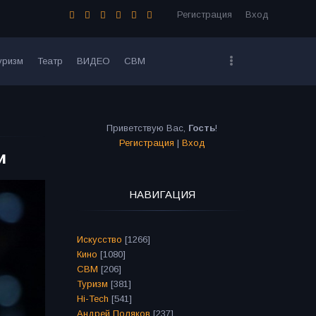
Регистрация
Вход
уризм
Театр
ВИДЕО
СВМ
Приветствую Вас
,
Гость
!
Регистрация
|
Вход
и
НАВИГАЦИЯ
Искусство
[1266]
Кино
[1080]
СВМ
[206]
Туризм
[381]
Hi-Tech
[541]
Андрей Поляков
[237]