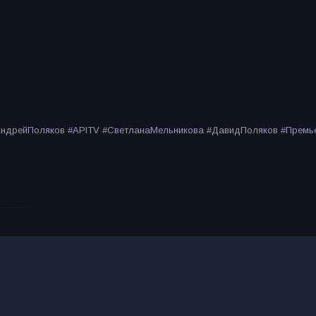
#АндрейПоляков #APITV #СветланаМельникова #ДавидПоляков #Прем