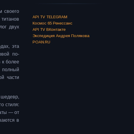
м своего
API TV TELEGRAM
 титанов
Космос 65 Ренессанс
лог двух
API TV ВКонтакте
Экспедиция Андрея Полякова
POAN.RU
дах, эта
рвой по-
 к более
, полный
ой части
 шедевр,
о стиля:
аты — от
ваются в