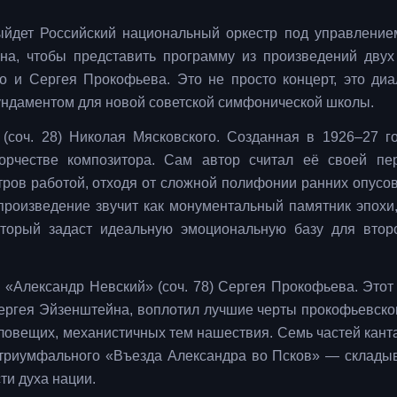
ыйдет Российский национальный оркестр под управление
на, чтобы представить программу из произведений двух
 и Сергея Прокофьева. Это не просто концерт, это диа
фундаментом для новой советской симфонической школы.
соч. 28) Николая Мясковского. Созданная в 1926–27 го
орчестве композитора. Сам автор считал её своей пе
тров работой, отходя от сложной полифонии ранних опусов
произведение звучит как монументальный памятник эпохи
оторый задаст идеальную эмоциональную базу для втор
 «Александр Невский» (соч. 78) Сергея Прокофьева. Этот
ргея Эйзенштейна, воплотил лучшие черты прокофьевског
зловещих, механистичных тем нашествия. Семь частей кант
 триумфального «Въезда Александра во Псков» — склады
ти духа нации.