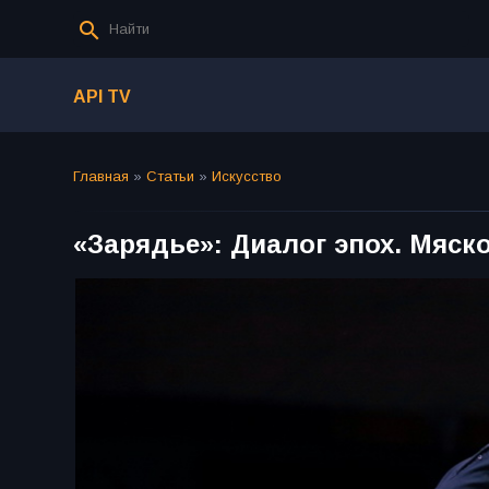
API TV
Главная
»
Статьи
»
Искусство
«Зарядье»: Диалог эпох. Мяск