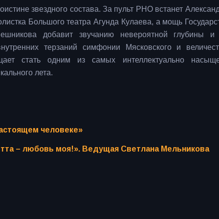
оистине звездного состава. За пульт РНО встанет Александ
олистка Большого театра Агунда Кулаева, а мощь Государс
вешникова добавит звучанию невероятной глубины и 
внутренних терзаний симфонии Мясковского и величест
ещает стать одним из самых интеллектуально насыщ
кального лета.
настоящем человеке»
тта – любовь моя!». Ведущая Светлана Мельникова