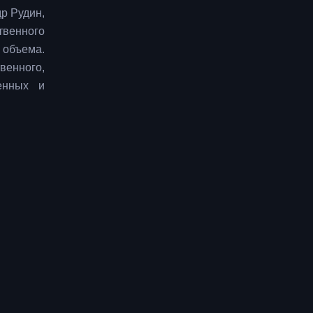
р Рудин,
твенного
объема.
венного,
енных и