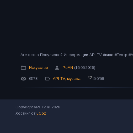
Агентство Популярной Информации API TV #кино #Театр 
Искусство
PoAN
(16.06.2026)
6578
API TV
,
музыка
5.0
/
56
Copyright API TV © 2026
Хостинг от
uCoz