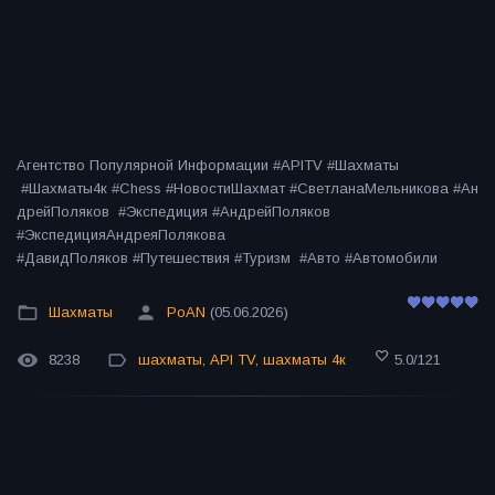
Агентство Популярной Информации #APITV #Шахматы
#Шахматы4к #Chess #НовостиШахмат #СветланаМельникова #Ан
дрейПоляков #Экспедиция #АндрейПоляков
#ЭкспедицияАндреяПолякова
#ДавидПоляков #Путешествия #Туризм #Авто #Автомобили
Шахматы
PoAN
(05.06.2026)
8238
шахматы
,
API TV
,
шахматы 4к
5.0
/
121