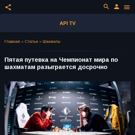
search
person
share
menu
API TV
Главная
»
Статьи
»
Шахматы
Пятая путевка на Чемпионат мира по
шахматам разыграется досрочно