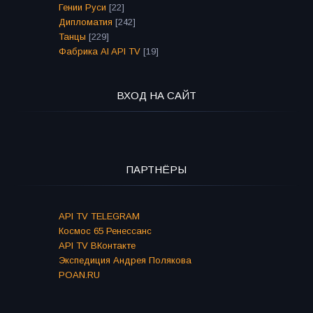
Гении Руси
[22]
Дипломатия
[242]
Танцы
[229]
Фабрика AI API TV
[19]
ВХОД НА САЙТ
ПАРТНЁРЫ
API TV TELEGRAM
Космос 65 Ренессанс
API TV ВКонтакте
Экспедиция Андрея Полякова
POAN.RU