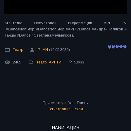
Агентство Популярной Информации API TV
#DanceNonStop #DanceNonStop #APITVDance #АндрейПоляков #
Танцы #Dance #СветланаМельникова
Театр
PoAN
(10.05.2026)
2465
театр
,
API TV
5.0
/
33
Приветствую Вас
,
Гость
!
Регистрация
|
Вход
НАВИГАЦИЯ