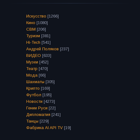
Искусство
[1266]
Кино
[1080]
СВМ
[206]
Туризм
[381]
Hi-Tech
[541]
Андрей Поляков
[237]
ВИДЕО
[633]
Музеи
[452]
Театр
[470]
Мода
[66]
Шахматы
[305]
Крипто
[169]
Футбол
[195]
Новости
[4273]
Гении Руси
[22]
Дипломатия
[241]
Танцы
[229]
Фабрика AI API TV
[19]