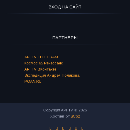
ВХОД НА САЙТ
ПАРТНЁРЫ
API TV TELEGRAM
Космос 65 Ренессанс
API TV ВКонтакте
Экспедиция Андрея Полякова
POAN.RU
Copyright API TV © 2026
Хостинг от
uCoz