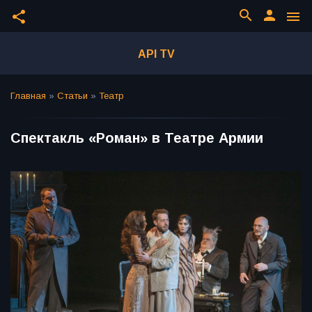
search
person
share
menu
API TV
Главная
»
Статьи
»
Театр
Спектакль «Роман» в Театре Армии