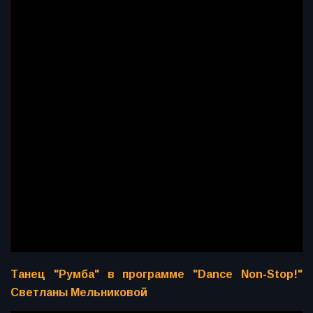
Танец "Румба" в программе "Dance Non-Stop!"
Светланы Мельниковой