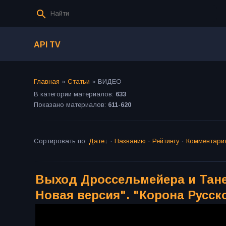
API TV
Главная
»
Статьи
» ВИДЕО
В категории материалов
:
633
Показано материалов
:
611-620
Сортировать по
:
Дате
·
Названию
·
Рейтингу
·
Комментари
Выход Дроссельмейера и Тане
Новая версия". "Корона Русск