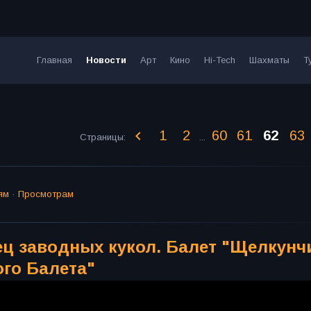
Главная
Новости
Арт
Кино
Hi-Tech
Шахматы
Т
1
2
60
61
62
63
Страницы
:
...
ям
·
Просмотрам
ц заводных кукол. Балет "Щелкунч
ого Балета"