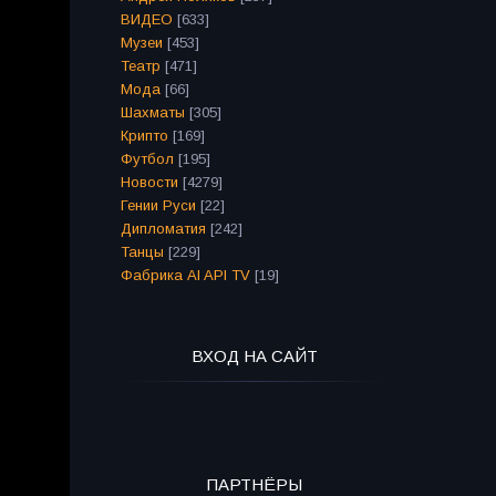
ВИДЕО
[633]
Музеи
[453]
Театр
[471]
Мода
[66]
Шахматы
[305]
Крипто
[169]
Футбол
[195]
Новости
[4279]
Гении Руси
[22]
Дипломатия
[242]
Танцы
[229]
Фабрика AI API TV
[19]
ВХОД НА САЙТ
ПАРТНЁРЫ