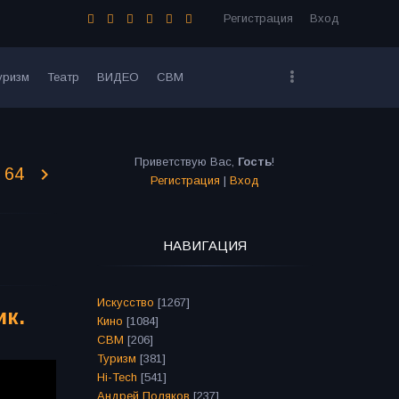
Регистрация
Вход
уризм
Театр
ВИДЕО
СВМ
Приветствую Вас
,
Гость
!
64
Регистрация
|
Вход
НАВИГАЦИЯ
Искусство
[1267]
ик.
Кино
[1084]
СВМ
[206]
Туризм
[381]
Hi-Tech
[541]
Андрей Поляков
[237]