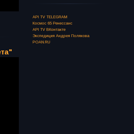
API TV TELEGRAM
Космос 65 Ренессанс
API TV ВКонтакте
Экспедиция Андрея Полякова
POAN.RU
ета"