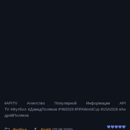
#APITV Агентство Популярной Информации API
TV #Футбол #ДавидПоляков
#Ан
#ЧМ2026 #FIFAWorldCup #USA2026
дрейПоляков
Футбол
PoAN
(25.06.2026)