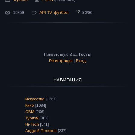
15759
API TV
,
футбол
5.0
/
80
Приветствую Вас
,
Гость
!
Регистрация
|
Вход
НАВИГАЦИЯ
Искусство
[1267]
Кино
[1084]
СВМ
[206]
Туризм
[381]
Hi-Tech
[541]
Андрей Поляков
[237]