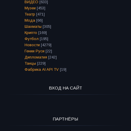
ВИДЕО
[633]
Музеи
[453]
Театр
[471]
Мода
[66]
Шахматы
[305]
Крипто
[169]
Футбол
[195]
Новости
[4279]
Гении Руси
[22]
Дипломатия
[242]
Танцы
[229]
Фабрика AI API TV
[19]
ВХОД НА САЙТ
ПАРТНЁРЫ