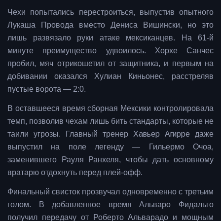
Чехи попытались перестроиться, выпустив опытного
Лукаша Провода вместо Дениса Вишински, но это
лишь развязало руки атаке мексиканцев. На 61-й
минуте преимущество удвоилось. Хорхе Санчес
пробил, мяч отрикошетил от защитника, и первым на
добивании оказался Хулиан Киньонес, расстреляв
пустые ворота — 2:0.
В оставшееся время сборная Мексики контролировала
темп, позволив чехам лишь бить стандарты, которые не
таили угрозы. Главный тренер
Хавьер Агирре
даже
выпустил на поле легенду — Гильермо Очоа,
заменившего Рауля Ранхеля, чтобы дать основному
вратарю отдохнуть перед плей-офф.
Финальный свисток прозвучал одновременно с третьим
голом. В добавленное время Альваро Фидальго
получил передачу от Роберто Альварадо и мощным