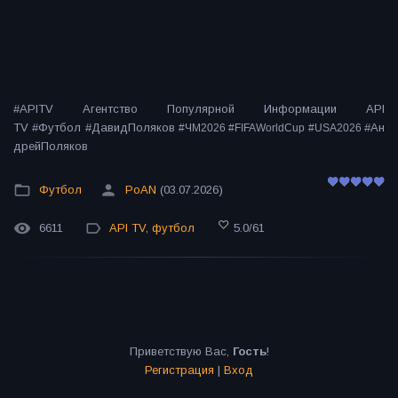
#APITV Агентство Популярной Информации API
TV #Футбол #ДавидПоляков
#Ан
#ЧМ2026 #FIFAWorldCup #USA2026
дрейПоляков
Футбол
PoAN
(03.07.2026)
6611
API TV
,
футбол
5.0
/
61
Приветствую Вас
,
Гость
!
Регистрация
|
Вход