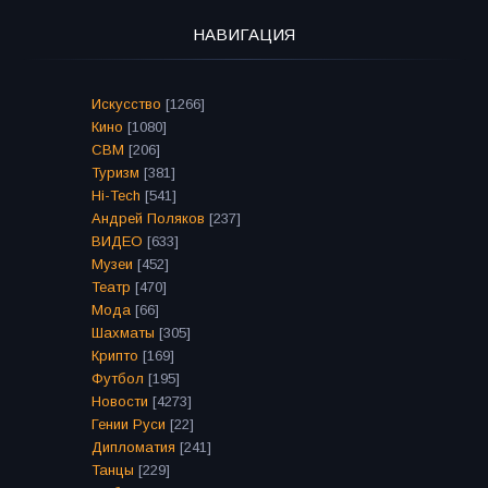
НАВИГАЦИЯ
Искусство
[1266]
Кино
[1080]
СВМ
[206]
Туризм
[381]
Hi-Tech
[541]
Андрей Поляков
[237]
ВИДЕО
[633]
Музеи
[452]
Театр
[470]
Мода
[66]
Шахматы
[305]
Крипто
[169]
Футбол
[195]
Новости
[4273]
Гении Руси
[22]
Дипломатия
[241]
Танцы
[229]