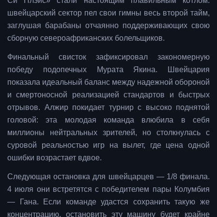
Си Плэйс» стали настоящим плавильным котлом:
швейцарский сектор пел свои гимны весь второй тайм,
заглушая барабаны отчаянно поддерживающих свою
сборную североафриканских болельщиков.
Финальный свисток зафиксировал закономерную
победу подопечных Мурата Якина. Швейцария
показала идеальный баланс между надежной обороной
и смертоносной реализацией стандартов и быстрых
отрывов. Алжир покидает турнир с высоко поднятой
головой: эта молодая команда влюбила в себя
миллионы нейтральных зрителей, но столкнулась с
суровой реальностью игр на вылет, где цена одной
ошибки возрастает вдвое.
Следующая остановка для швейцарцев — 1/8 финала.
4 июля они встретятся с победителем пары Колумбия
— Гана. Если команде удастся сохранить такую же
концентрацию, остановить эту машину будет крайне