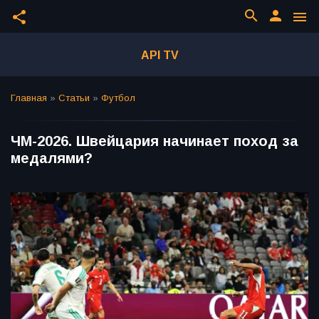
search
person
share
menu
API TV
Главная
»
Статьи
»
Футбол
ЧМ-2026. Швейцария начинает поход за
медалями?