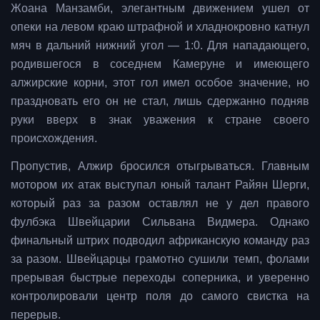
Жоана Манзамби, элегантным движением ушел от
опеки на левом краю штрафной и хладнокровно катнул
мяч в дальний нижний угол — 1:0. Для нападающего,
родившегося в соседнем Камеруне и имеющего
алжирские корни, этот гол имел особое значение, но
праздновать его он не стал, лишь сдержанно подняв
руки вверх в знак уважения к стране своего
происхождения.
Пропустив, Алжир бросился отыгрываться. Главным
мотором их атак выступал юный талант Райян Шерги,
который раз за разом оставлял не у дел правого
фулбэка Швейцарии Сильвана Видмера. Однако
финальный штрих подводил африканскую команду раз
за разом. Швейцарцы грамотно сушили темп, фолами
прерывая быстрые переходы соперника, и уверенно
контролировали центр поля до самого свистка на
перерыв.