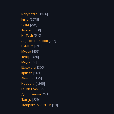
Искусство
[1266]
Кино
[1078]
СВМ
[206]
Туризм
[380]
Hi-Tech
[540]
Андрей Поляков
[237]
ВИДЕО
[633]
Музеи
[452]
Театр
[470]
Мода
[66]
Шахматы
[305]
Крипто
[169]
Футбол
[195]
Новости
[4269]
Гении Руси
[22]
Дипломатия
[241]
Танцы
[229]
Фабрика AI API TV
[19]