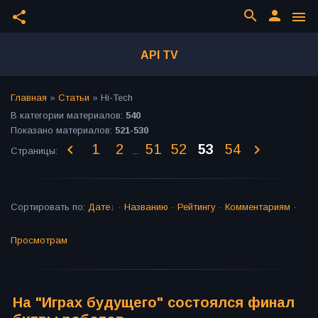
search
person
share
menu
API TV
Главная
»
Статьи
» Hi-Tech
В категории материалов
:
540
Показано материалов
:
521-530
1
2
51
52
53
54
Страницы
:
...
Сортировать по
:
Дате
·
Названию
·
Рейтингу
·
Комментариям
·
Просмотрам
На "Играх будущего" состоялся финал