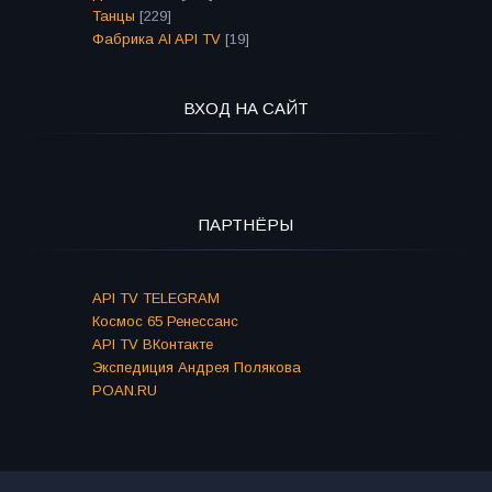
Танцы
[229]
Фабрика AI API TV
[19]
ВХОД НА САЙТ
ПАРТНЁРЫ
API TV TELEGRAM
Космос 65 Ренессанс
API TV ВКонтакте
Экспедиция Андрея Полякова
POAN.RU