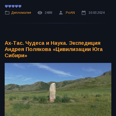
Дипломатия
2489
PoAN
10.03.2024
Ах-Тас. Чудеса и Наука. Экспедиция
Андрея Полякова «Цивилизации Юга
Сибири»