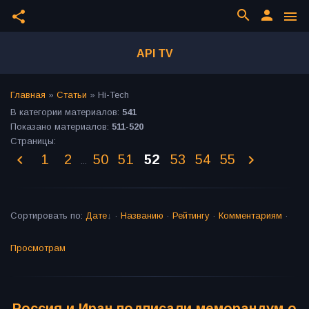
search
person
share
menu
API TV
Главная
»
Статьи
» Hi-Tech
В категории материалов
:
541
Показано материалов
:
511-520
Страницы
:
1
2
50
51
52
53
54
55
...
Сортировать по
:
Дате
·
Названию
·
Рейтингу
·
Комментариям
·
Просмотрам
Россия и Иран подписали меморандум о