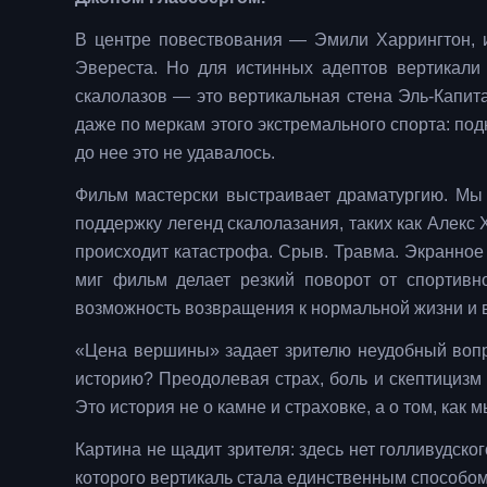
В центре повествования — Эмили Харрингтон, 
Эвереста. Но для истинных адептов вертикал
скалолазов — это вертикальная стена Эль-Капит
даже по меркам этого экстремального спорта: под
до нее это не удавалось.
Фильм мастерски выстраивает драматургию. Мы
поддержку легенд скалолазания, таких как Алекс 
происходит катастрофа. Срыв. Травма. Экранное
миг фильм делает резкий поворот от спортивн
возможность возвращения к нормальной жизни и в
«Цена вершины» задает зрителю неудобный вопро
историю? Преодолевая страх, боль и скептицизм 
Это история не о камне и страховке, а о том, ка
Картина не щадит зрителя: здесь нет голливудског
которого вертикаль стала единственным способом