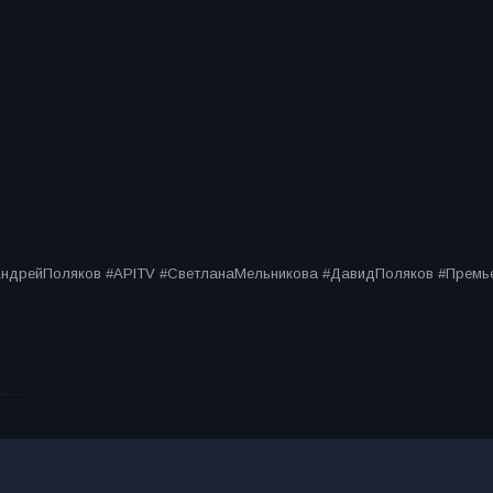
#АндрейПоляков #APITV #СветланаМельникова #ДавидПоляков #Прем