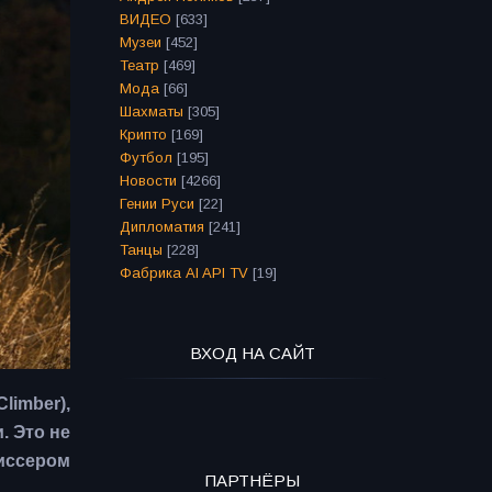
ВИДЕО
[633]
Музеи
[452]
Театр
[469]
Мода
[66]
Шахматы
[305]
Крипто
[169]
Футбол
[195]
Новости
[4266]
Гении Руси
[22]
Дипломатия
[241]
Танцы
[228]
Фабрика AI API TV
[19]
ВХОД НА САЙТ
imber),
. Это не
жиссером
ПАРТНЁРЫ