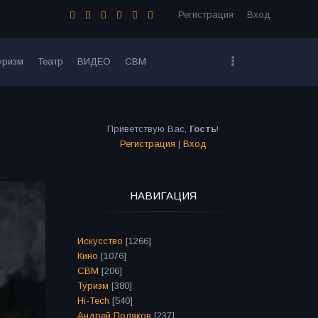
Регистрация
Вход
уризм
Театр
ВИДЕО
СВМ
Приветствую Вас
,
Гость
!
Регистрация
|
Вход
НАВИГАЦИЯ
Искусство
[1266]
Кино
[1076]
СВМ
[206]
Туризм
[380]
Hi-Tech
[540]
Андрей Поляков
[237]