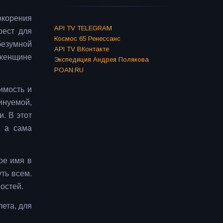
окорения
API TV TELEGRAM
рест для
Космос 65 Ренессанс
безумной
API TV ВКонтакте
 женщине
Экспедиция Андрея Полякова
POAN.RU
имость и
инуемой,
. В этот
, а сама
ое имя в
ть всем.
остей.
лета, для