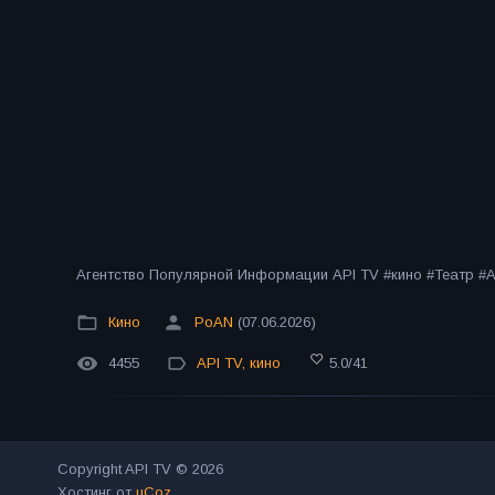
Агентство Популярной Информации API TV #кино #Театр 
Кино
PoAN
(07.06.2026)
4455
API TV
,
кино
5.0
/
41
Copyright API TV © 2026
Хостинг от
uCoz