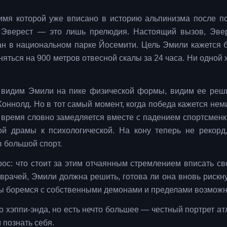
имя которой уже вписано в историю альпинизма после п
и Эверест — это лишь прелюдия. Настоящий вызов, Эве
ан в национальном парке Йосемити. Цель Эмили кажется 
няться на 900 метров отвесной скалы за 24 часа. Ни одной
 видим Эмили на пике физической формы, видим ее реш
Хоннолд. Но в тот самый момент, когда победа кажется нем
 время словно замедляется вместе с падением спортсменки
ой драмы к психологической. На кону теперь не рекорд
 большой спорт.
с: что стоит за этим отчаянным стремлением вписать св
врачей, Эмили должна решить, готова ли она вновь рискну
к мы боремся с собственными демонами и пределами возможн
о хэппи-энда, но есть нечто большее — честный портрет ат
 познать себя.