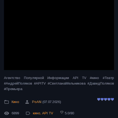
Агентство Популярной Информации API TV #кино #Театр
#АндрейПоляков #APITV #СветланаМельникова #ДавидПоляков
#Премьера
Кино
PoAN
(07.07.2026)
6899
кино
,
API TV
5.0
/
80