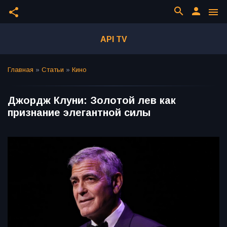
search
person
share
menu
API TV
Главная
»
Статьи
»
Кино
Джордж Клуни: Золотой лев как
признание элегантной силы