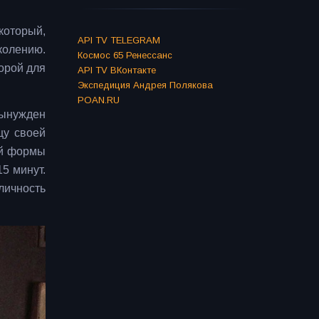
который,
API TV TELEGRAM
колению.
Космос 65 Ренессанс
форой для
API TV ВКонтакте
Экспедиция Андрея Полякова
POAN.RU
вынужден
цу своей
ей формы
5 минут.
личность