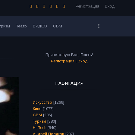
Регистрация
Вход
уризм
Театр
ВИДЕО
СВМ
Приветствую Вас
,
Гость
!
Регистрация
|
Вход
НАВИГАЦИЯ
Искусство
[1266]
Кино
[1077]
СВМ
[206]
Туризм
[380]
Hi-Tech
[540]
Андрей Поляков
[237]