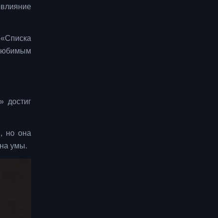
 влияние
 «Списка
 любимым
» достиг
, но она
на умы.