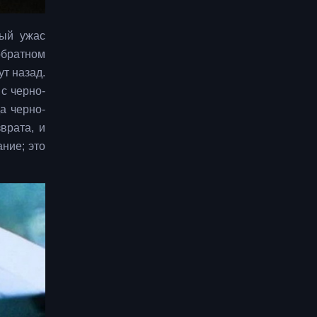
ный ужас
обратном
ут назад.
с черно-
а черно-
врата, и
ание; это