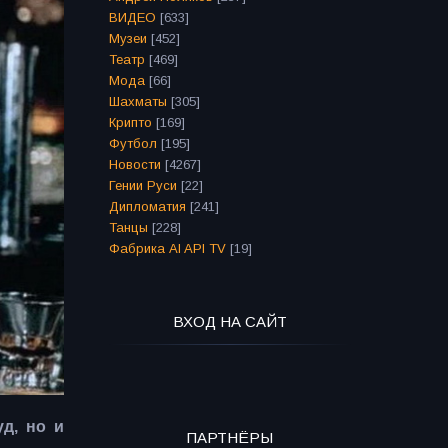
ВИДЕО
[633]
Музеи
[452]
Театр
[469]
Мода
[66]
Шахматы
[305]
Крипто
[169]
Футбол
[195]
Новости
[4267]
Гении Руси
[22]
Дипломатия
[241]
Танцы
[228]
Фабрика AI API TV
[19]
ВХОД НА САЙТ
д, но и
ПАРТНЁРЫ