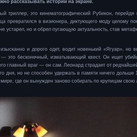
ожно рассказывать истории на экране.
ый триллер, это кинематографический Рубикон, перейдя 
а превратился в визионера, диктующего моду целому по
 не устарел, но и обрел пугающую актуальность, став мета
зысканно и дорого одет, водит новенький «Ягуар», но 
 — это бесконечный, изматывающий квест. Он ищет убий
 его главный враг — он сам. Леонард страдает от редчайш
го дня, но не способен удержать в памяти ничего дольше 1
 мире, где он вынужден заново собирать по крупицам свою 