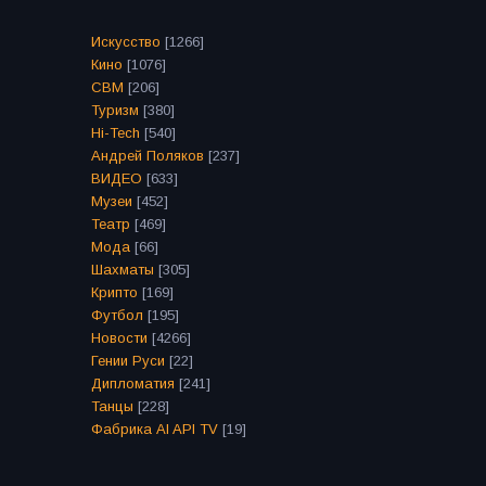
Искусство
[1266]
Кино
[1076]
СВМ
[206]
Туризм
[380]
Hi-Tech
[540]
Андрей Поляков
[237]
ВИДЕО
[633]
Музеи
[452]
Театр
[469]
Мода
[66]
Шахматы
[305]
Крипто
[169]
Футбол
[195]
Новости
[4266]
Гении Руси
[22]
Дипломатия
[241]
Танцы
[228]
Фабрика AI API TV
[19]