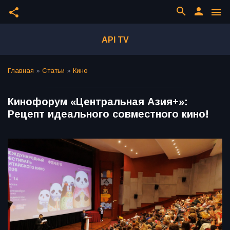
search
person
share
menu
API TV
Главная
»
Статьи
»
Кино
Кинофорум «Центральная Азия+»:
Рецепт идеального совместного кино!