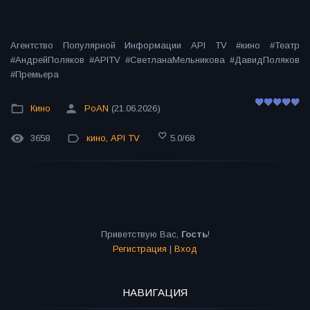
Агентство Популярной Информации API TV #кино #Театр
#АндрейПоляков #APITV #СветланаМельникова #ДавидПоляков
#Премьера
Кино
PoAN
(21.06.2026)
3658
кино
,
API TV
5.0
/
68
Приветствую Вас
,
Гость
!
Регистрация
|
Вход
НАВИГАЦИЯ