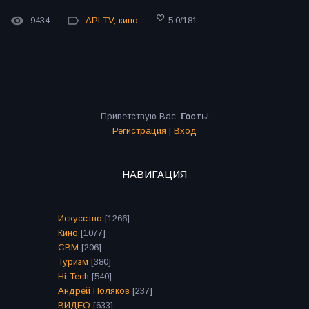
9434
API TV
,
кино
5.0
/
181
Приветствую Вас
,
Гость
!
Регистрация
|
Вход
НАВИГАЦИЯ
Искусство
[1266]
Кино
[1077]
СВМ
[206]
Туризм
[380]
Hi-Tech
[540]
Андрей Поляков
[237]
ВИДЕО
[633]