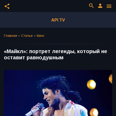
search
person
share
menu
API TV
Главная
»
Статьи
»
Кино
«Майкл»: портрет легенды, который не
оставит равнодушным