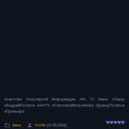
Агентство Популярной Информации API TV #кино #Театр
#АндрейПоляков #APITV #СветланаМельникова #ДавидПоляков
#Премьера
Кино
PoAN
(23.05.2026)