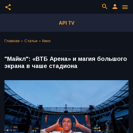
search
person
share
menu
API TV
Главная
»
Статьи
»
Кино
"Майкл": «ВТБ Арена» и магия большого
экрана в чаше стадиона