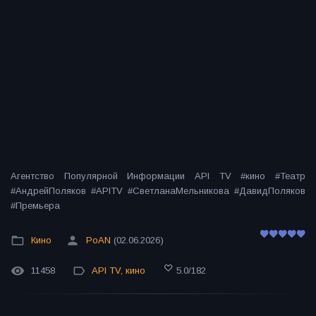
Агентство Популярной Информации API TV #кино #Театр
#АндрейПоляков #APITV #СветланаМельникова #ДавидПоляков
#Премьера
Кино
PoAN
(02.06.2026)
11458
API TV
,
кино
5.0
/
182