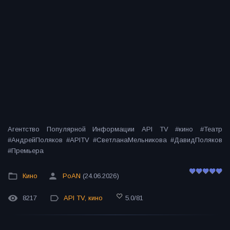
Агентство Популярной Информации API TV #кино #Театр
#АндрейПоляков #APITV #СветланаМельникова #ДавидПоляков
#Премьера
Кино
PoAN
(24.06.2026)
8217
API TV
,
кино
5.0
/
81