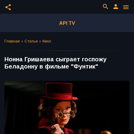
search
person
share
menu
API TV
Главная
»
Статьи
»
Кино
Нонна Гришаева сыграет госпожу
Беладонну в фильме "Фунтик"