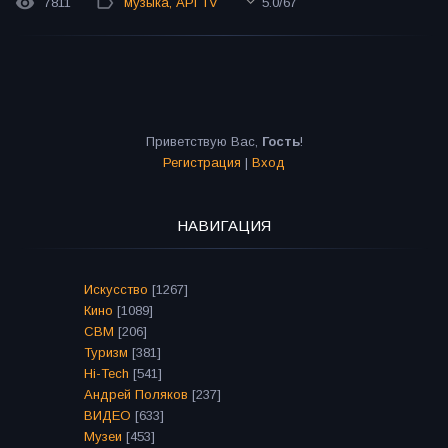
7811
музыка
,
API TV
5.0
/
67
Приветствую Вас
,
Гость
!
Регистрация
|
Вход
НАВИГАЦИЯ
Искусство
[1267]
Кино
[1089]
СВМ
[206]
Туризм
[381]
Hi-Tech
[541]
Андрей Поляков
[237]
ВИДЕО
[633]
Музеи
[453]