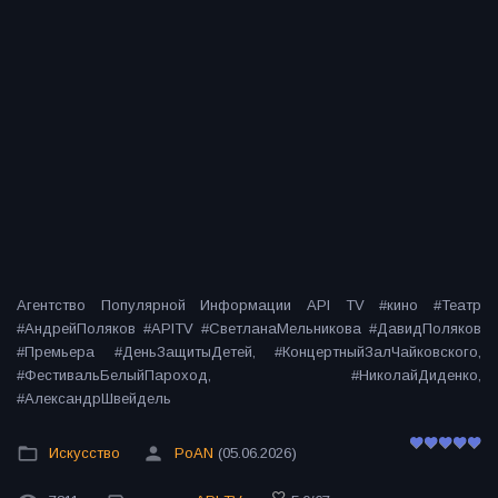
Агентство Популярной Информации API TV #кино #Театр
#АндрейПоляков #APITV #СветланаМельникова #ДавидПоляков
#Премьера #ДеньЗащитыДетей, #КонцертныйЗалЧайковского,
#ФестивальБелыйПароход, #НиколайДиденко,
#АлександрШвейдель
Искусство
PoAN
(05.06.2026)