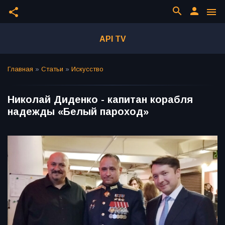
search
person
share
menu
API TV
Главная
»
Статьи
»
Искусство
Николай Диденко - капитан корабля
надежды «Белый пароход»