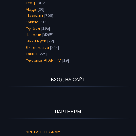
Театр
[472]
Мода
[66]
Шахматы
[306]
Крипто
[169]
Футбол
[195]
Новости
[4285]
Гении Руси
[22]
Дипломатия
[242]
Танцы
[229]
Фабрика AI API TV
[19]
ВХОД НА САЙТ
ПАРТНЁРЫ
API TV TELEGRAM