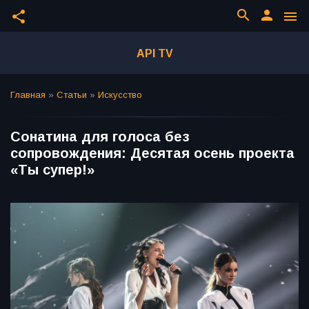
search
person
share
menu
API TV
Главная
»
Статьи
»
Искусство
Сонатина для голоса без
сопровождения: Десятая осень проекта
«Ты супер!»