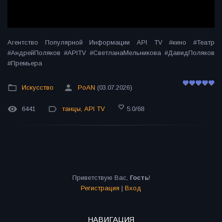
Агентство Популярной Информации API TV #кино #Театр
#АндрейПоляков #APITV #СветланаМельникова #ДавидПоляков
#Премьера
Искусство
PoAN
(03.07.2026)
6441
танцы
,
API TV
5.0
/
68
Приветствую Вас
,
Гость
!
Регистрация
|
Вход
НАВИГАЦИЯ