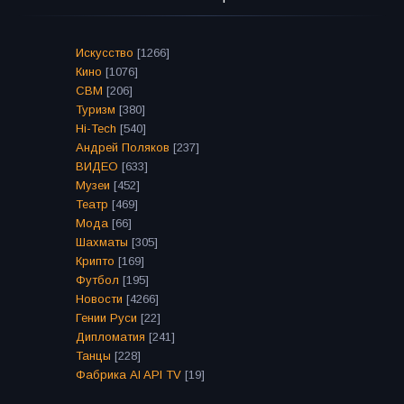
Искусство
[1266]
Кино
[1076]
СВМ
[206]
Туризм
[380]
Hi-Tech
[540]
Андрей Поляков
[237]
ВИДЕО
[633]
Музеи
[452]
Театр
[469]
Мода
[66]
Шахматы
[305]
Крипто
[169]
Футбол
[195]
Новости
[4266]
Гении Руси
[22]
Дипломатия
[241]
Танцы
[228]
Фабрика AI API TV
[19]