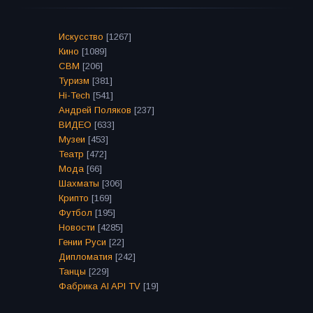
Искусство
[1267]
Кино
[1089]
СВМ
[206]
Туризм
[381]
Hi-Tech
[541]
Андрей Поляков
[237]
ВИДЕО
[633]
Музеи
[453]
Театр
[472]
Мода
[66]
Шахматы
[306]
Крипто
[169]
Футбол
[195]
Новости
[4285]
Гении Руси
[22]
Дипломатия
[242]
Танцы
[229]
Фабрика AI API TV
[19]