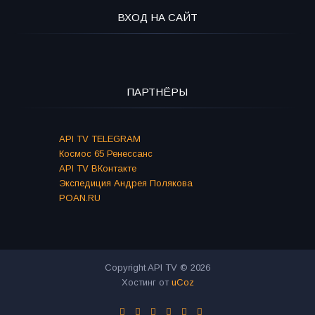
ВХОД НА САЙТ
ПАРТНЁРЫ
API TV TELEGRAM
Космос 65 Ренессанс
API TV ВКонтакте
Экспедиция Андрея Полякова
POAN.RU
Copyright API TV © 2026
Хостинг от
uCoz