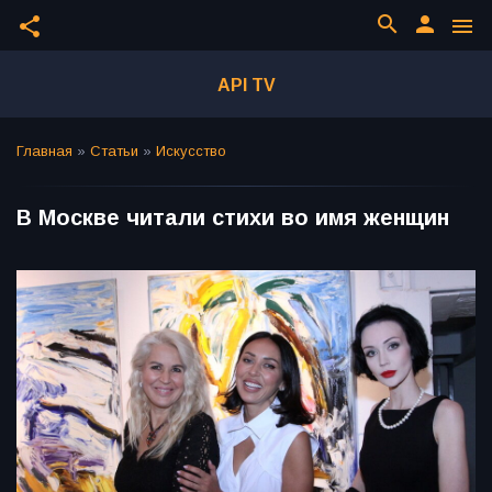
search
person
share
menu
API TV
Главная
»
Статьи
»
Искусство
В Москве читали стихи во имя женщин