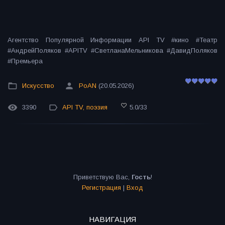
Агентство Популярной Информации API TV #кино #Театр
#АндрейПоляков #APITV #СветланаМельникова #ДавидПоляков
#Премьера
Искусство
PoAN
(20.05.2026)
3390
API TV
,
поэзия
5.0
/
33
Приветствую Вас
,
Гость
!
Регистрация
|
Вход
НАВИГАЦИЯ