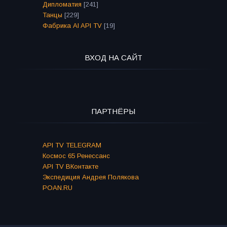
Дипломатия
[241]
Танцы
[229]
Фабрика AI API TV
[19]
ВХОД НА САЙТ
ПАРТНЁРЫ
API TV TELEGRAM
Космос 65 Ренессанс
API TV ВКонтакте
Экспедиция Андрея Полякова
POAN.RU