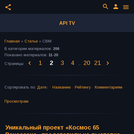
search
person
share
menu
API TV
Главная
»
Статьи
» СВМ
В категории материалов
:
206
Показано материалов
:
11-20
1
2
3
4
20
21
Страницы
:
...
Сортировать по
:
Дате
·
Названию
·
Рейтингу
·
Комментариям
·
Просмотрам
Уникальный проект «Космос 65