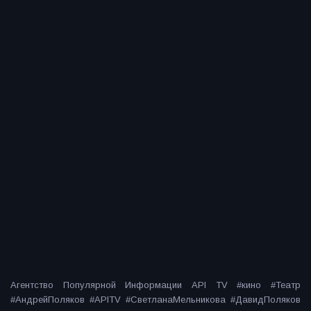
Агентство Популярной Информации API TV #кино #Театр
#АндрейПоляков #APITV #СветланаМельникова #ДавидПоляков