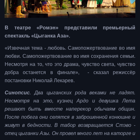
В театре «Ромэн» представили премьерный
спектакль «Цыганка Аза».
«Извечная тема - любовь. Самопожертвование во имя
любви. Самопожертвование во имя сохранения семьи.
Несмотря на то, что это драма, чувство света, чувство
добра останется в финале», - сказал режиссёр
постановки Николай Лекарев.
Синопсис
. Два цыганских рода веками не ладят.
Несмотря на это, кузнец Ардо и девушка Лета
решают быть вместе наперекор обычаям общин.
После побега они селятся в заброшенной конюшне и
живут в бедности. В табор возвращается Стэво -
отец цыганки Азы. Он провел много лет на каторге и