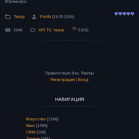
#Премьера
Театр
PoAN
(19.05.2026)
2940
API TV
,
театр
5.0
/
32
Приветствую Вас
,
Гость
!
Регистрация
|
Вход
НАВИГАЦИЯ
Искусство
[1266]
Кино
[1080]
СВМ
[206]
Туризм
[381]