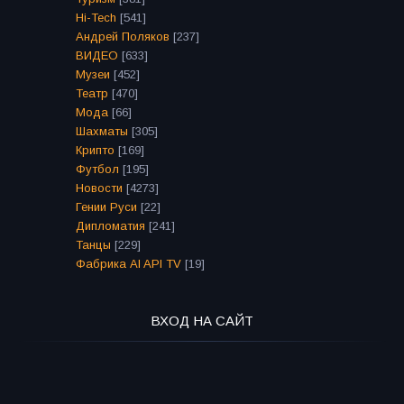
Hi-Tech
[541]
Андрей Поляков
[237]
ВИДЕО
[633]
Музеи
[452]
Театр
[470]
Мода
[66]
Шахматы
[305]
Крипто
[169]
Футбол
[195]
Новости
[4273]
Гении Руси
[22]
Дипломатия
[241]
Танцы
[229]
Фабрика AI API TV
[19]
ВХОД НА САЙТ