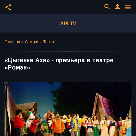
search
person
share
menu
API TV
Главная
»
Статьи
»
Театр
«Цыганка Аза» - премьера в театре
«Ромэн»