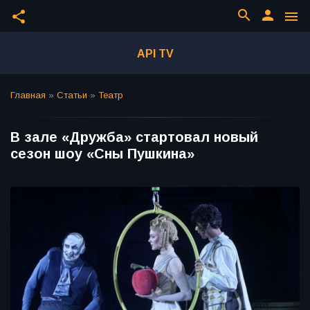
search
person
share
menu
API TV
Главная
»
Статьи
»
Театр
В зале «Дружба» стартовал новый
сезон шоу «Сны Пушкина»