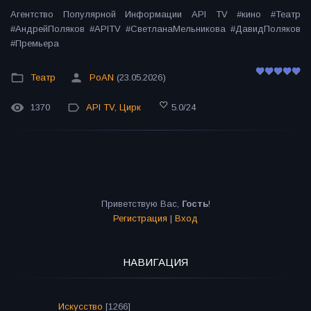
Агентство Популярной Информации API TV #кино #Театр
#АндрейПоляков #APITV #СветланаМельникова #ДавидПоляков
#Премьера
Театр
PoAN
(23.05.2026)
1370
API TV
,
Цирк
5.0
/
24
Приветствую Вас
,
Гость
!
Регистрация
|
Вход
НАВИГАЦИЯ
Искусство
[1266]