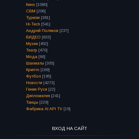
Кино
[1080]
СВМ
[206]
Туризм
[381]
Hi-Tech
[541]
Андрей Поляков
[237]
ВИДЕО
[633]
Музеи
[452]
Театр
[470]
Мода
[66]
Шахматы
[305]
Крипто
[169]
Футбол
[195]
Новости
[4273]
Гении Руси
[22]
Дипломатия
[241]
Танцы
[229]
Фабрика AI API TV
[19]
ВХОД НА САЙТ