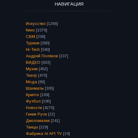
НАВИГАЦИЯ
Искусство
[1266]
Кино
[1079]
СВМ
[206]
Туризм
[380]
Hi-Tech
[540]
Андрей Поляков
[237]
ВИДЕО
[633]
Музеи
[452]
Театр
[470]
Мода
[66]
Шахматы
[305]
Крипто
[169]
Футбол
[195]
Новости
[4270]
Гении Руси
[22]
Дипломатия
[241]
Танцы
[229]
Фабрика AI API TV
[19]