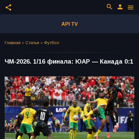
search
person
share
menu
API TV
Главная
»
Статьи
»
Футбол
ЧМ-2026. 1/16 финала: ЮАР — Канада 0:1