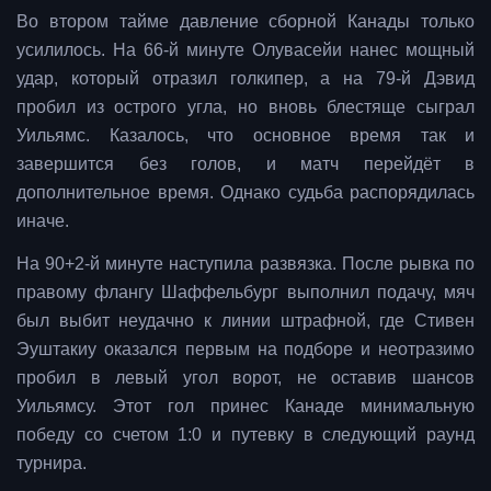
Во втором тайме давление сборной Канады только
усилилось. На 66-й минуте Олувасейи нанес мощный
удар, который отразил голкипер, а на 79-й Дэвид
пробил из острого угла, но вновь блестяще сыграл
Уильямс. Казалось, что основное время так и
завершится без голов, и матч перейдёт в
дополнительное время. Однако судьба распорядилась
иначе.
На 90+2-й минуте наступила развязка. После рывка по
правому флангу Шаффельбург выполнил подачу, мяч
был выбит неудачно к линии штрафной, где Стивен
Эуштакиу оказался первым на подборе и неотразимо
пробил в левый угол ворот, не оставив шансов
Уильямсу. Этот гол принес Канаде минимальную
победу со счетом 1:0 и путевку в следующий раунд
турнира.