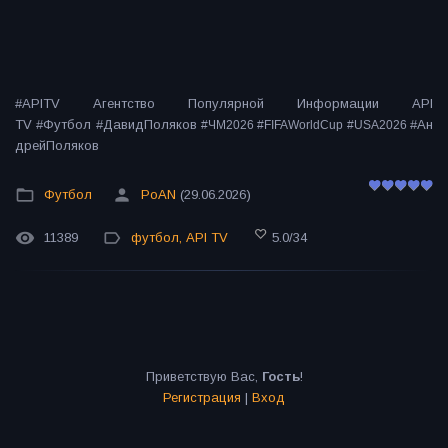
#APITV Агентство Популярной Информации API
TV #Футбол #ДавидПоляков
#Ан
#ЧМ2026 #FIFAWorldCup #USA2026
дрейПоляков
Футбол
PoAN
(29.06.2026)
11389
футбол
,
API TV
5.0
/
34
Приветствую Вас
,
Гость
!
Регистрация
|
Вход