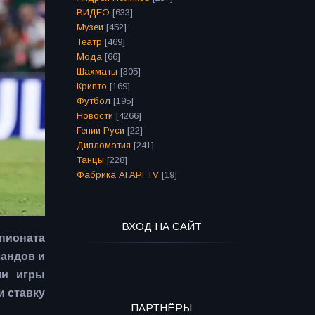
ВИДЕО
[633]
Музеи
[452]
Театр
[469]
Мода
[66]
Шахматы
[305]
Крипто
[169]
Футбол
[195]
Новости
[4266]
Гении Руси
[22]
Дипломатия
[241]
Танцы
[228]
Фабрика AI API TV
[19]
ВХОД НА САЙТ
пионата
ландов и
ли игры
и ставку
ПАРТНЁРЫ