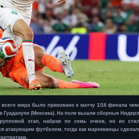
всего мира было приковано к матчу 1/16 финала чем
в Гуадалупе (Мексика). На поле вышли сборные Нидер
рупповой этап, набрав по семь очков, но их сти
я атакующим футболом, тогда как марокканцы сделал
онтратаки.