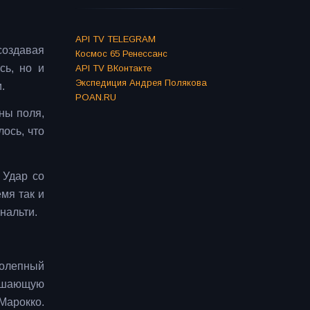
API TV TELEGRAM
создавая
Космос 65 Ренессанс
сь, но и
API TV ВКонтакте
Экспедиция Андрея Полякова
.
POAN.RU
ны поля,
ось, что
 Удар со
емя так и
нальти.
колепный
решающую
Марокко.