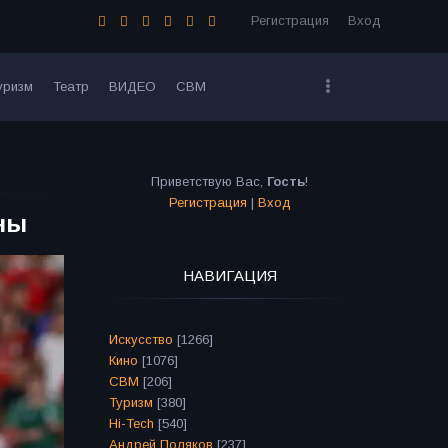
Регистрация
Вход
уризм
Театр
ВИДЕО
СВМ
Приветствую Вас
,
Гость
!
Регистрация
|
Вход
ны
НАВИГАЦИЯ
Искусство
[1266]
Кино
[1076]
СВМ
[206]
Туризм
[380]
Hi-Tech
[540]
Андрей Поляков
[237]