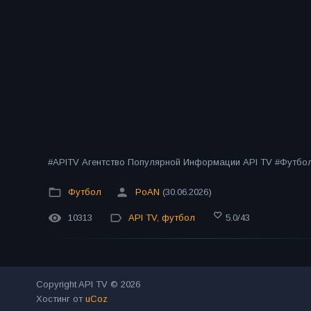
#APITV Агентство Популярной Информации API TV #Футб
Футбол
PoAN
(30.06.2026)
10313
API TV
,
футбол
5.0
/
43
Copyright API TV © 2026
Хостинг от
uCoz