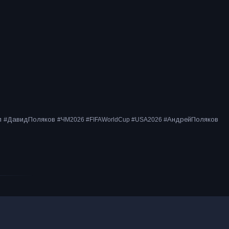
ол #ДавидПоляков
#АндрейПоляков
#ЧМ2026 #FIFAWorldCup #USA2026