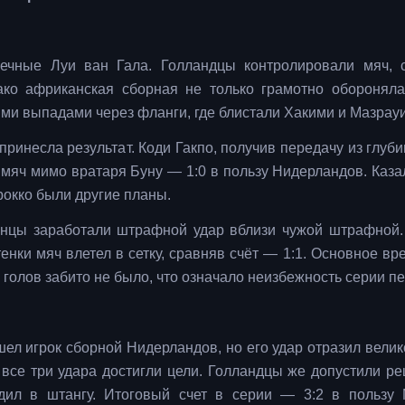
ечные Луи ван Гала. Голландцы контролировали мяч, 
ко африканская сборная не только грамотно обороняла
ми выпадами через фланги, где блистали Хакими и Мазрауи
ринесла результат. Коди Гакпо, получив передачу из глуби
мяч мимо вратаря Буну — 1:0 в пользу Нидерландов. Казал
рокко были другие планы.
анцы заработали штрафной удар вблизи чужой штрафной.
енки мяч влетел в сетку, сравняв счёт — 1:1. Основное вр
голов забито не было, что означало неизбежность серии пе
шел игрок сборной Нидерландов, но его удар отразил вели
 все три удара достигли цели. Голландцы же допустили 
дил в штангу. Итоговый счет в серии — 3:2 в пользу 