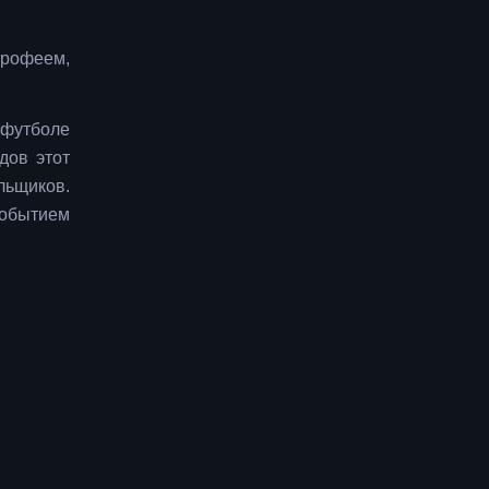
трофеем,
 футболе
дов этот
льщиков.
событием