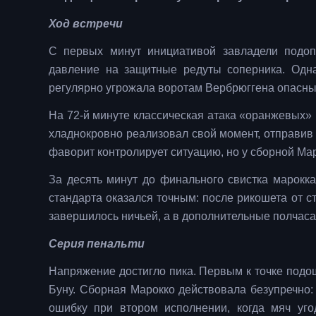
Ход встречи
С первых минут инициативой завладели подоп
давление на защитные редуты соперника. Одна
регулярно угрожала воротам Вербрюггена опасны
На 72-й минуте классическая атака «оранжевых» п
хладнокровно реализовал свой момент, отправив 
фаворит контролирует ситуацию, но у сборной Ма
За десять минут до финального свистка марокк
стандарта оказался точным: после рикошета от ст
завершилось ничьей, а в дополнительные полчаса 
Серия пенальти
Напряжение достигло пика. Первым к точке подо
Буну. Сборная Марокко действовала безупречно:
ошибку при втором исполнении, когда мяч уго