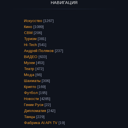
НАВИГАЦИЯ
Искусство
[1267]
Кино
[1089]
СВМ
[206]
Туризм
[381]
Hi-Tech
[541]
Андрей Поляков
[237]
ВИДЕО
[633]
Музеи
[453]
Театр
[472]
Мода
[66]
Шахматы
[306]
Крипто
[169]
Футбол
[195]
Новости
[4285]
Гении Руси
[22]
Дипломатия
[242]
Танцы
[229]
Фабрика AI API TV
[19]