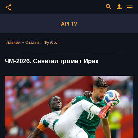
search
person
share
menu
API TV
Главная
»
Статьи
»
Футбол
ЧМ-2026. Сенегал громит Ирак