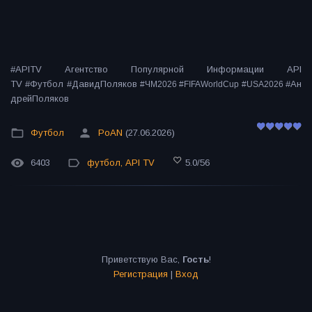
#APITV Агентство Популярной Информации API
TV #Футбол #ДавидПоляков
#Ан
#ЧМ2026 #FIFAWorldCup #USA2026
дрейПоляков
Футбол
PoAN
(27.06.2026)
6403
футбол
,
API TV
5.0
/
56
Приветствую Вас
,
Гость
!
Регистрация
|
Вход