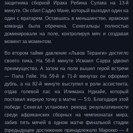
защитника сборной Ирака Ребина Сулака на 13-й
минуте. Он сбил Садио Мане, который выходил один на
один с вратарем. Оставшись в меньшинстве, иракская
команда была обречена. Сенегальцы полностью
доминировали на поле, контролируя мяч и создавая
момент за моментом.
Во втором тайме давление «Львов Теранги» достигло
своего пика. На 56-й минуте Исмаил Сарра удвоил
преимущество. А затем на поле вышел герой встречи
— Папа Гейе. На 59-й и 71-й минутах он оформил
дубль, а на 82-й минуте выступил в роли ассистента,
отдав голевой пас на Илимана Ндиайе, который
поставил жирную точку в матче — 5:0. Благодаря этой
победе Сенегал установил рекорд результативности
среди африканских сборных на чемпионатах мира,
забив пять мячей в одном матче финальной стадии
(предыдущее достижение принадлежало Марокко — 4