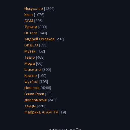
Искусство
[1266]
Кино
[1076]
СВМ
[206]
Туризм
[380]
Hi-Tech
[540]
Андрей Поляков
[237]
ВИДЕО
[633]
Музеи
[452]
Театр
[469]
Мода
[66]
Шахматы
[305]
Крипто
[169]
Футбол
[195]
Новости
[4266]
Гении Руси
[22]
Дипломатия
[241]
Танцы
[228]
Фабрика AI API TV
[19]