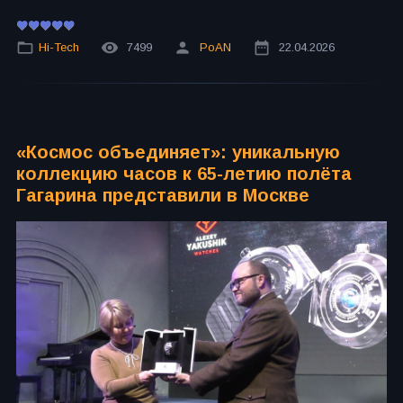
Hi-Tech
7499
PoAN
22.04.2026
«Космос объединяет»: уникальную
коллекцию часов к 65-летию полёта
Гагарина представили в Москве