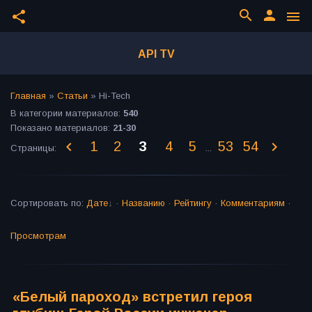
search
person
share
menu
API TV
Главная
»
Статьи
» Hi-Tech
В категории материалов
:
540
Показано материалов
:
21-30
1
2
3
4
5
53
54
Страницы
:
...
Сортировать по
:
Дате
·
Названию
·
Рейтингу
·
Комментариям
·
Просмотрам
«Белый пароход» встретил героя