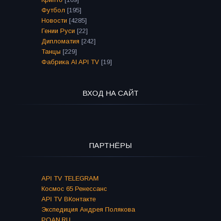
Футбол
[195]
Новости
[4285]
Гении Руси
[22]
Дипломатия
[242]
Танцы
[229]
Фабрика AI API TV
[19]
ВХОД НА САЙТ
ПАРТНЁРЫ
API TV TELEGRAM
Космос 65 Ренессанс
API TV ВКонтакте
Экспедиция Андрея Полякова
POAN.RU