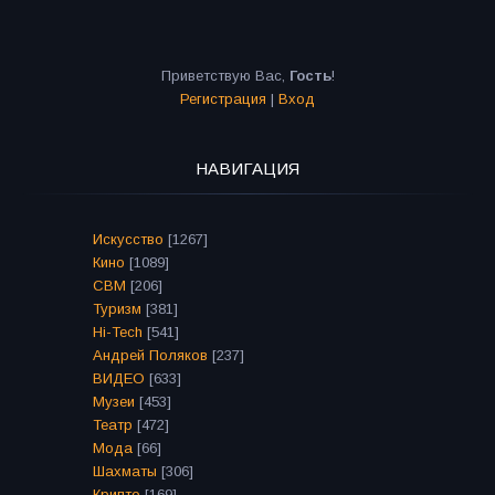
Приветствую Вас
,
Гость
!
Регистрация
|
Вход
НАВИГАЦИЯ
Искусство
[1267]
Кино
[1089]
СВМ
[206]
Туризм
[381]
Hi-Tech
[541]
Андрей Поляков
[237]
ВИДЕО
[633]
Музеи
[453]
Театр
[472]
Мода
[66]
Шахматы
[306]
Крипто
[169]