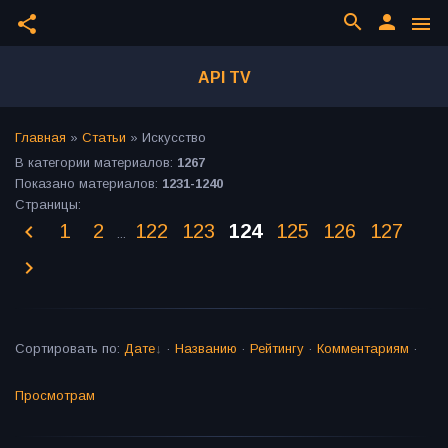
search
person
share
menu
API TV
Главная
»
Статьи
» Искусство
В категории материалов
:
1267
Показано материалов
:
1231-1240
Страницы
:
1
2
122
123
124
125
126
127
...
Сортировать по
:
Дате
·
Названию
·
Рейтингу
·
Комментариям
·
Просмотрам