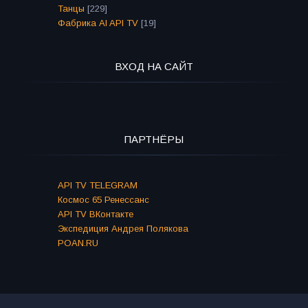
Танцы
[229]
Фабрика AI API TV
[19]
ВХОД НА САЙТ
ПАРТНЁРЫ
API TV TELEGRAM
Космос 65 Ренессанс
API TV ВКонтакте
Экспедиция Андрея Полякова
POAN.RU