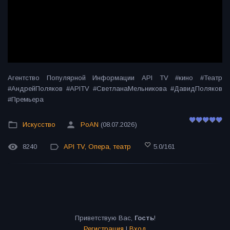
Агентство Популярной Информации API TV #кино #Театр
#АндрейПоляков #APITV #СветланаМельникова #ДавидПоляков
#Премьера
Искусство
PoAN
(08.07.2026)
8240
API TV
,
Опера
,
театр
5.0
/
161
Приветствую Вас
,
Гость
!
Регистрация
|
Вход