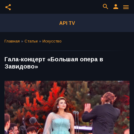
search
person
share
menu
API TV
Главная
»
Статьи
»
Искусство
Гала-концерт «Большая опера в
Завидово»