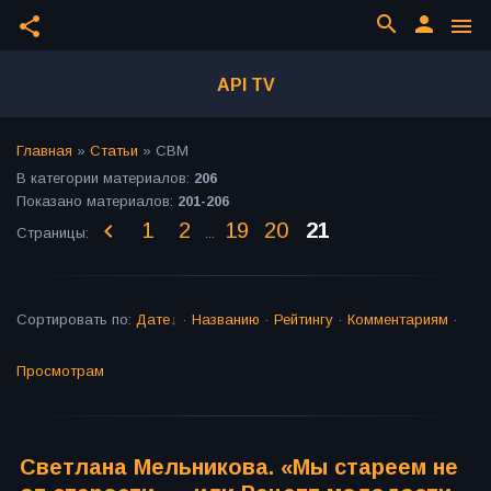
search
person
share
menu
API TV
Главная
»
Статьи
» СВМ
В категории материалов
:
206
Показано материалов
:
201-206
1
2
19
20
21
Страницы
:
...
Сортировать по
:
Дате
·
Названию
·
Рейтингу
·
Комментариям
·
Просмотрам
Светлана Мельникова. «Мы стареем не