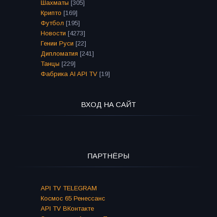
Шахматы
[305]
Крипто
[169]
Футбол
[195]
Новости
[4273]
Гении Руси
[22]
Дипломатия
[241]
Танцы
[229]
Фабрика AI API TV
[19]
ВХОД НА САЙТ
ПАРТНЁРЫ
API TV TELEGRAM
Космос 65 Ренессанс
API TV ВКонтакте