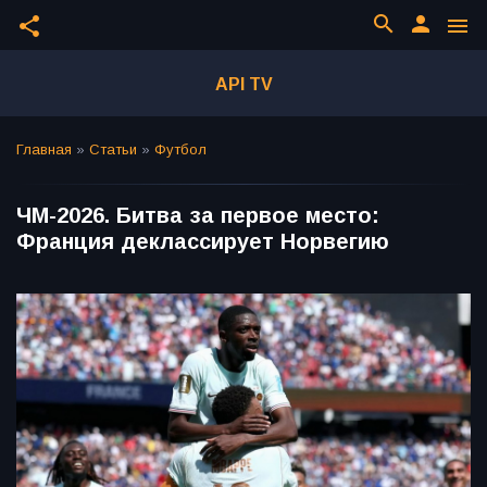
search
person
share
menu
API TV
Главная
»
Статьи
»
Футбол
ЧМ-2026. Битва за первое место:
Франция деклассирует Норвегию