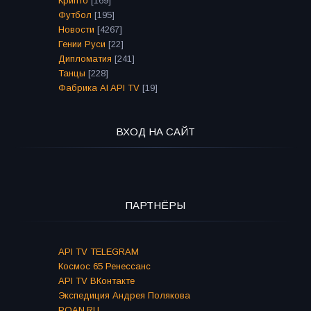
Крипто
[169]
Футбол
[195]
Новости
[4267]
Гении Руси
[22]
Дипломатия
[241]
Танцы
[228]
Фабрика AI API TV
[19]
ВХОД НА САЙТ
ПАРТНЁРЫ
API TV TELEGRAM
Космос 65 Ренессанс
API TV ВКонтакте
Экспедиция Андрея Полякова
POAN.RU