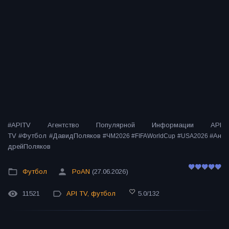
#APITV Агентство Популярной Информации API
TV #Футбол #ДавидПоляков
#Ан
#ЧМ2026 #FIFAWorldCup #USA2026
дрейПоляков
Футбол
PoAN
(27.06.2026)
11521
API TV
,
футбол
5.0
/
132