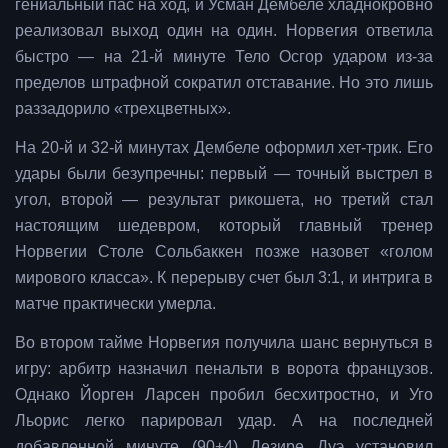
гениальный пас на ход, и Усман Дембеле хладнокровно
реализовал выход один на один. Норвегия ответила
быстро — на 21-й минуте Тело Осгор ударом из-за
пределов штрафной сократил отставание. Но это лишь
раззадорило «трехцветных».
На 20-й и 32-й минутах Дембеле оформил хет-трик. Его
удары были безупречны: первый — точный выстрел в
угол, второй — результат рикошета, но третий стал
настоящим шедевром, который главный тренер
Норвегии Столе Сольбаккен позже назовет «голом
мирового класса». К перерыву счет был 3:1, и интрига в
матче практически умерла.
Во втором тайме Норвегия получила шанс вернуться в
игру: арбитр назначил пенальти в ворота французов.
Однако Йорген Ларсен пробил бесхитростно, и Уго
Льорис легко парировал удар. А на последней
добавленной минуте (90+4) Дезире Дуэ установил